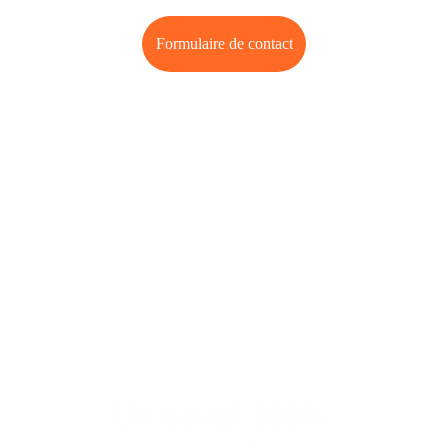
Formulaire de contact
PLUS DE 500 ÉLÈVES ACCOMPAGNÉS(ÉES)
Un travail 100% 